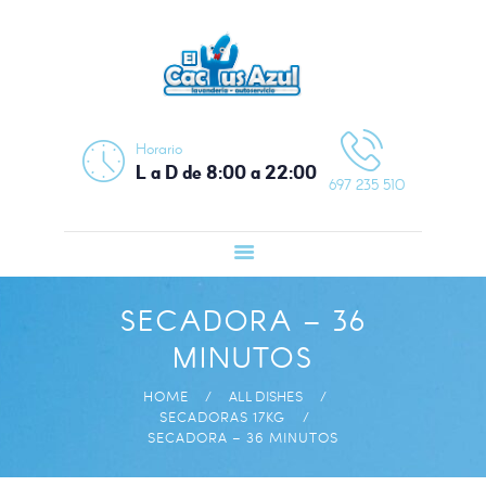
INICIO
SERVICIOS
PRECIOS
CONTACTO /
Horario
CÓMO LLEGAR
L a D de 8:00 a 22:00
697 235 510
SECADORA – 36
MINUTOS
HOME
ALL DISHES
SECADORAS 17KG
SECADORA – 36 MINUTOS