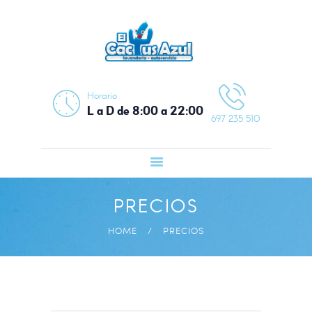
INICIO
SERVICIOS
PRECIOS
CONTACTO /
Horario
CÓMO LLEGAR
L a D de 8:00 a 22:00
697 235 510
PRECIOS
HOME
PRECIOS